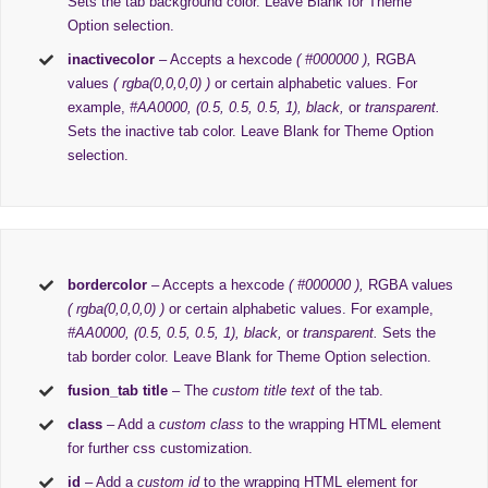
Sets the tab background color. Leave Blank for Theme
Option selection.
inactivecolor
– Accepts a hexcode
( #000000 ),
RGBA
values
( rgba(0,0,0,0) )
or certain alphabetic values. For
example,
#AA0000, (0.5, 0.5, 0.5, 1), black,
or
transparent.
Sets the inactive tab color. Leave Blank for Theme Option
selection.
bordercolor
– Accepts a hexcode
( #000000 ),
RGBA values
( rgba(0,0,0,0) )
or certain alphabetic values. For example,
#AA0000, (0.5, 0.5, 0.5, 1), black,
or
transparent.
Sets the
tab border color. Leave Blank for Theme Option selection.
fusion_tab title
– The
custom title text
of the tab.
class
– Add a
custom class
to the wrapping HTML element
for further css customization.
id
– Add a
custom id
to the wrapping HTML element for