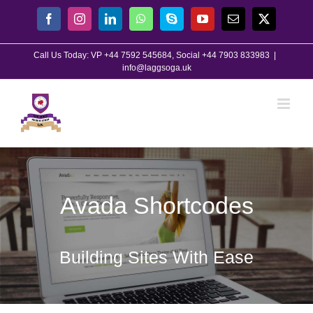
Skip
Facebook
Instagram
LinkedIn
WhatsApp
Skype
YouTube
Email
X
to
content
Call Us Today: VP +44 7592 545684, Social +44 7903 833983
|
info@laggsoga.uk
Avada Shortcodes
Building Sites With Ease