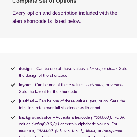
Complete Set of Options
Every option and description included with the
alert shortcode is listed below.
design
– Can be one of these values:
classic,
or
clean
. Sets
the design of the shortcode.
layout
– Can be one of these values:
horizontal,
or
vertical.
Sets the layout for the shortcode.
justified
– Can be one of these values:
yes,
or
no.
Sets the
tabs to stretch over full shortcode width or not.
backgroundcolor
– Accepts a hexcode
( #000000 ),
RGBA
values
( rgba(0,0,0,0) )
or certain alphabetic values. For
example,
#AA0000, (0.5, 0.5, 0.5, 1), black,
or
transparent.